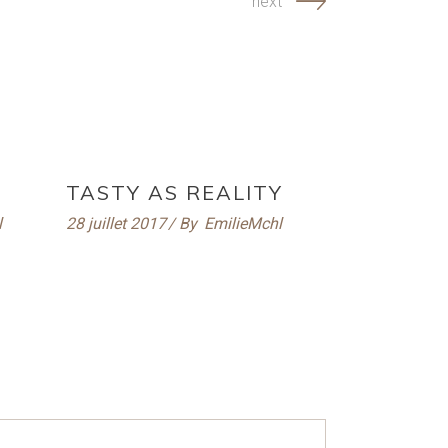
next
TASTY AS REALITY
l
28 juillet 2017
By
EmilieMchl