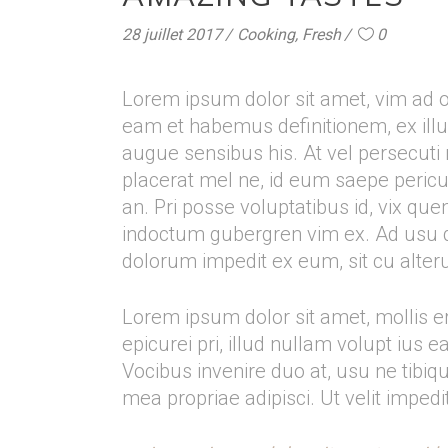
28 juillet 2017
Cooking
,
Fresh
0
Lorem ipsum dolor sit amet, vim ad 
eam et habemus definitionem, ex illu
augue sensibus his. At vel persecuti
placerat mel ne, id eum saepe pericul
an. Pri posse voluptatibus id, vix que
indoctum gubergren vim ex. Ad usu do
dolorum impedit ex eum, sit cu alte
Lorem ipsum dolor sit amet, mollis 
epicurei pri, illud nullam volupt ius 
Vocibus invenire duo at, usu ne tibi
mea propriae adipisci. Ut velit impedit