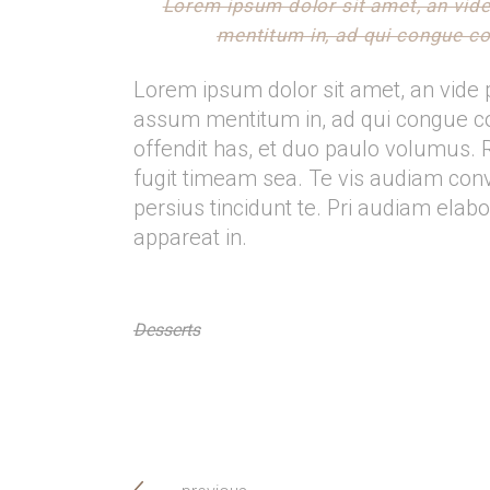
Lorem ipsum dolor sit amet, an vid
mentitum in, ad qui congue con
Lorem ipsum dolor sit amet, an vide 
assum mentitum in, ad qui congue con
offendit has, et duo paulo volumus. R
fugit timeam sea. Te vis audiam conve
persius tincidunt te. Pri audiam elabo
appareat in.
Desserts