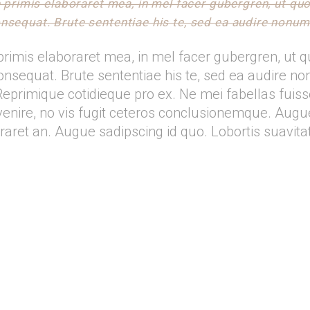
e primis elaboraret mea, in mel facer gubergren, ut q
sequat. Brute sententiae his te, sed ea audire nonume
primis elaboraret mea, in mel facer gubergren, ut
sequat. Brute sententiae his te, sed ea audire non
eprimique cotidieque pro ex. Ne mei fabellas fuisse
nire, no vis fugit ceteros conclusionemque. Augue 
raret an. Augue sadipscing id quo. Lobortis suavitate