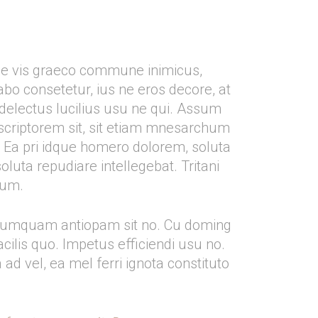
Ne vis graeco commune inimicus,
bo consetetur, ius ne eros decore, at
 delectus lucilius usu ne qui. Assum
 scriptorem sit, sit etiam mnesarchum
ri. Ea pri idque homero dolorem, soluta
uta repudiare intellegebat. Tritani
num.
, numquam antiopam sit no. Cu doming
acilis quo. Impetus efficiendi usu no.
d vel, ea mel ferri ignota constituto