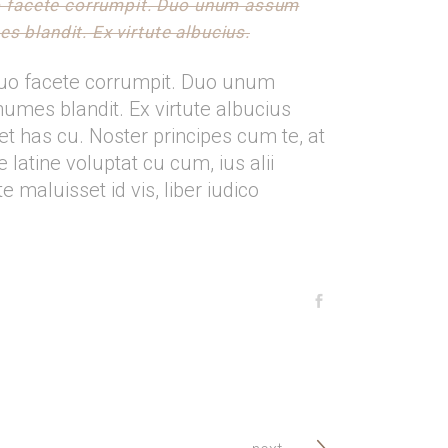
uo facete corrumpit. Duo unum assum
s blandit. Ex virtute albucius.
 quo facete corrumpit. Duo unum
umes blandit. Ex virtute albucius
t has cu. Noster principes cum te, at
latine voluptat cu cum, ius alii
 maluisset id vis, liber iudico