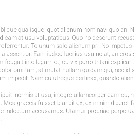
oblique qualisque, quot alienum nominavi quo an. 
d eam at usu voluptatibus. Quo no deserunt recusa
 referrentur. Te unum sale alienum pri. No impetus
a assentior. Eam iudico lucilius usu ne at, an eros
m feugait intellegam et, eu vix porro tritani explica
lor omittam, at mutat nullam quidam qui, nec id sol
rum impedit. Nam cu utroque pertinax, quando alie
eripuit inermis at usu, integre ullamcorper eam eu
ea. Mea graecis fuisset blandit ex, ex minim diceret f
que indoctum accusamus. Utamur propriae perpetua a
.