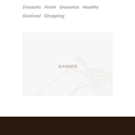
Desserts
Fresh
Groceries
Healthy
Seafood
Shopping