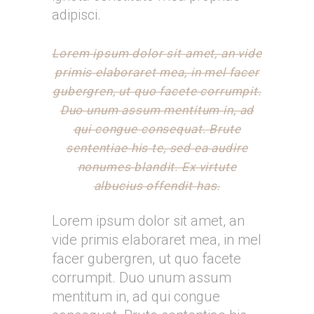
adipisci.
Lorem ipsum dolor sit amet, an vide
primis elaboraret mea, in mel facer
gubergren, ut quo facete corrumpit.
Duo unum assum mentitum in, ad
qui congue consequat. Brute
sententiae his te, sed ea audire
nonumes blandit. Ex virtute
albucius offendit has.
Lorem ipsum dolor sit amet, an
vide primis elaboraret mea, in mel
facer gubergren, ut quo facete
corrumpit. Duo unum assum
mentitum in, ad qui congue