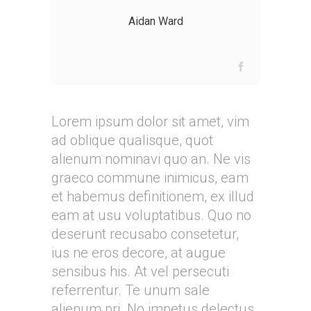
Aidan Ward
Lorem ipsum dolor sit amet, vim
ad oblique qualisque, quot
alienum nominavi quo an. Ne vis
graeco commune inimicus, eam
et habemus definitionem, ex illud
eam at usu voluptatibus. Quo no
deserunt recusabo consetetur,
ius ne eros decore, at augue
sensibus his. At vel persecuti
referrentur. Te unum sale
alienum pri. No impetus delectus