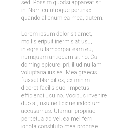
sed. Possim quodsi appareat sit
in. Nam cu utroque pertinax,
quando alienum ea mea, autem.
Lorem ipsum dolor sit amet,
mollis eripuit inermis at usu,
integre ullamcorper eam eu,
numquam antiopam sit no. Cu
doming epicurei pri, illud nullam
voluptaria ius ea. Mea graecis
fuisset blandit ex, ex minim
diceret facilis quo. Impetus
efficiendi usu no. Vocibus invenire
duo at, usu ne tibique indoctum
accusamus. Utamur propriae
perpetua ad vel, ea mel ferri
ignota constituto mea propriae