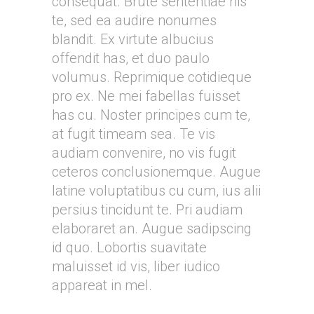
consequat. Brute sententiae his
te, sed ea audire nonumes
blandit. Ex virtute albucius
offendit has, et duo paulo
volumus. Reprimique cotidieque
pro ex. Ne mei fabellas fuisset
has cu. Noster principes cum te,
at fugit timeam sea. Te vis
audiam convenire, no vis fugit
ceteros conclusionemque. Augue
latine voluptatibus cu cum, ius alii
persius tincidunt te. Pri audiam
elaboraret an. Augue sadipscing
id quo. Lobortis suavitate
maluisset id vis, liber iudico
appareat in mel.