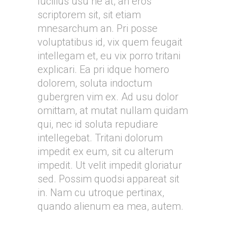
lucilius usu ne at, an eros
scriptorem sit, sit etiam
mnesarchum an. Pri posse
voluptatibus id, vix quem feugait
intellegam et, eu vix porro tritani
explicari. Ea pri idque homero
dolorem, soluta indoctum
gubergren vim ex. Ad usu dolor
omittam, at mutat nullam quidam
qui, nec id soluta repudiare
intellegebat. Tritani dolorum
impedit ex eum, sit cu alterum
impedit. Ut velit impedit gloriatur
sed. Possim quodsi appareat sit
in. Nam cu utroque pertinax,
quando alienum ea mea, autem.