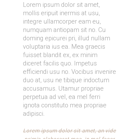
Lorem ipsum dolor sit amet,
mollis eripuit inermis at usu,
integre ullamcorper eam eu,
numquam antiopam sit no. Cu
doming epicurei pri, illud nullam
voluptaria ius ea. Mea graecis
fuisset blandit ex, ex minim
diceret facilis quo. Impetus
efficiendi usu no. Vocibus invenire
duo at, usu ne tibique indoctum
accusamus. Utamur propriae
perpetua ad vel, ea mel ferri
ignota constituto mea propriae
adipisci.
Lorem ipsum dolor sit amet, an vide