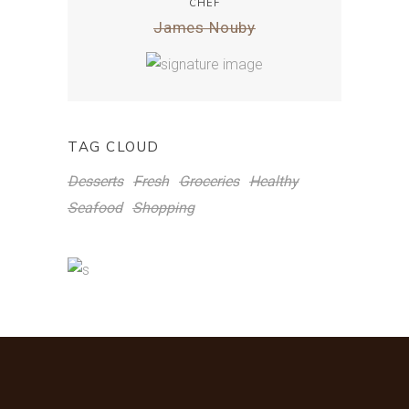
CHEF
James Nouby
TAG CLOUD
Desserts
Fresh
Groceries
Healthy
Seafood
Shopping