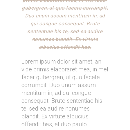
primis elaboraret mea, in mel facer
gubergren, ut quo facete corrumpit.
Duo unum assum mentitum in, ad
qui congue consequat. Brute
sententiae his te, sed ea audire
nonumes blandit. Ex virtute
albucius offendit has.
Lorem ipsum dolor sit amet, an
vide primis elaboraret mea, in mel
facer gubergren, ut quo facete
corrumpit. Duo unum assum
mentitum in, ad qui congue
consequat. Brute sententiae his
te, sed ea audire nonumes
blandit. Ex virtute albucius
offendit has, et duo paulo